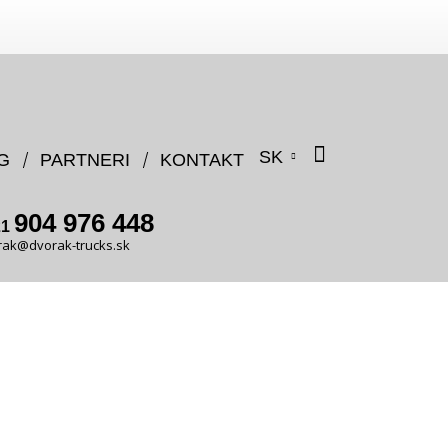
SK
G
PARTNERI
KONTAKT
904 976 448
21
rak@dvorak-trucks.sk