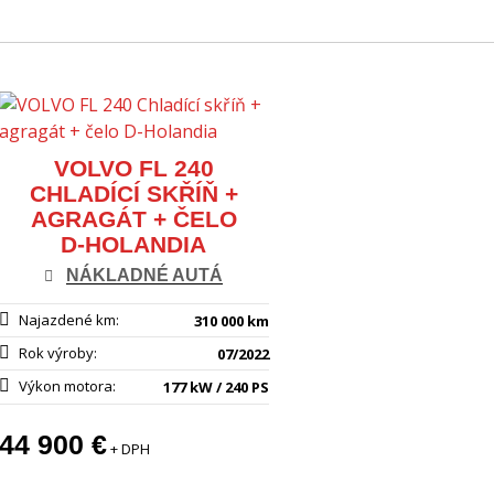
VOLVO FL 240
CHLADÍCÍ SKŘÍŇ +
AGRAGÁT + ČELO
D-HOLANDIA
NÁKLADNÉ AUTÁ
Najazdené km:
310 000 km
Rok výroby:
07/2022
Výkon motora:
177 kW / 240 PS
44 900 €
+ DPH
VIACEJ INFORMÁCIÍ