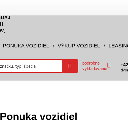
EDAJ
H
V,
PONUKA VOZIDIEL
VÝKUP VOZIDIEL
LEASIN
podrobné
+4
vyhľadávanie
dvo
Ponuka vozidiel