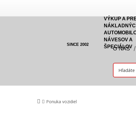
VÝKUP A PR
NÁKLADNÝC
AUTOMOBILO
NÁVESOV A
SINCE 2002
ŠPECIÁLOV
O NÁS
Ponuka vozidiel