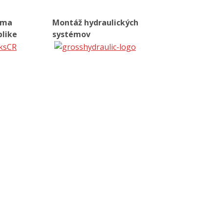
rma
Montáž hydraulických
blike
systémov