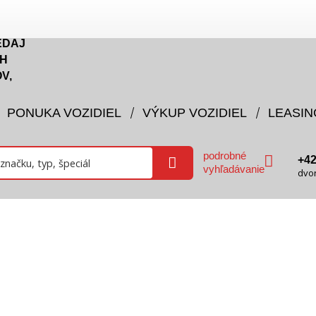
EDAJ
H
V,
PONUKA VOZIDIEL
VÝKUP VOZIDIEL
LEASIN
podrobné
+4
vyhľadávanie
dvo