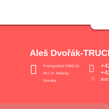
Aleš Dvořák-TRU
+4
Priemyselná 5988/20
+4
901 01 Malacky
dvor
Slovakia