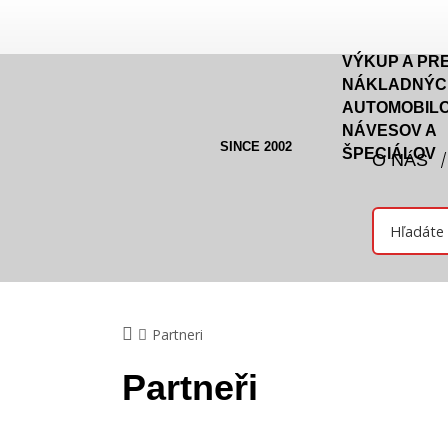
VÝKUP A PR
NÁKLADNÝC
AUTOMOBILO
NÁVESOV A
SINCE 2002
ŠPECIÁLOV
O NÁS
Partneri
Partneři