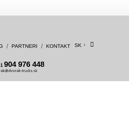
SK
G
PARTNERI
KONTAKT
904 976 448
21
rak@dvorak-trucks.sk