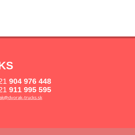
CKS
21
904 976 448
21
911 995 595
ak@dvorak-trucks.sk