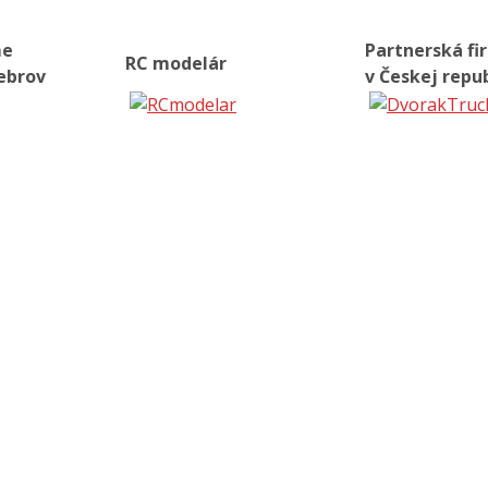
me
Partnerská fi
RC modelár
ebrov
v Českej repu