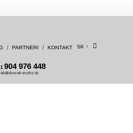
SK
G
PARTNERI
KONTAKT
904 976 448
21
rak@dvorak-trucks.sk