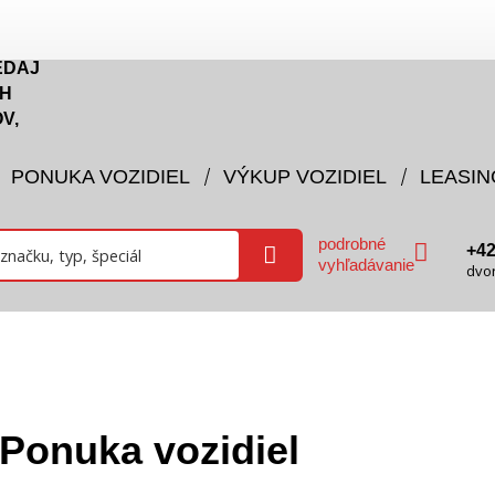
EDAJ
H
V,
PONUKA VOZIDIEL
VÝKUP VOZIDIEL
LEASIN
podrobné
+4
vyhľadávanie
dvo
Ponuka vozidiel