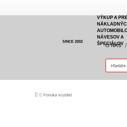
VÝKUP A PR
NÁKLADNÝC
AUTOMOBILO
NÁVESOV A
SINCE 2002
ŠPECIÁLOV
O NÁS
Ponuka vozidiel