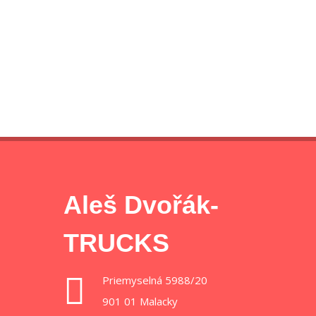
Aleš Dvořák-
TRUCKS
Priemyselná 5988/20
901 01 Malacky