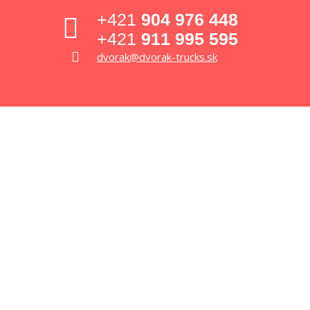
+421
904 976 448
+421
911 995 595
dvorak@dvorak-trucks.sk