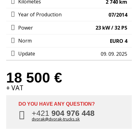
Kilometes
2 740 km
Year of Production
07/2014
Power
23 kW / 32 PS
Norm
EURO 4
Update
09. 09. 2025
18 500 €
CONTACT US
+ VAT
DO YOU HAVE ANY QUESTION?
+421
904 976 448
dvorak@dvorak-trucks.sk