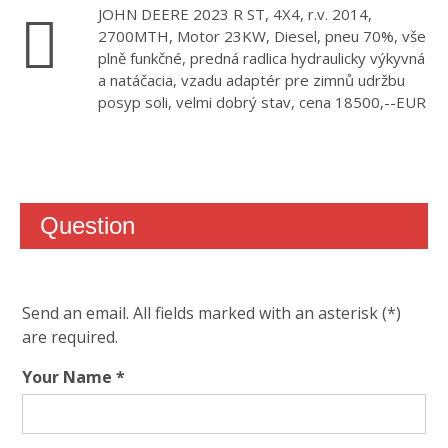
JOHN DEERE 2023 R ST, 4X4, r.v. 2014,
2700MTH, Motor 23KW, Diesel, pneu 70%, vše
plně funkčné, predná radlica hydraulicky výkyvná
a natáčacia, vzadu adaptér pre zimnů udržbu
posyp soli, velmi dobrý stav, cena 18500,--EUR
PRINT
Question
Send an email. All fields marked with an asterisk (*)
are required.
Your Name
*