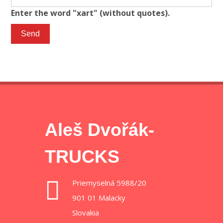
Enter the word "xart" (without quotes).
Send
Aleš Dvořák-
TRUCKS
Priemyselná 5988/20
901 01 Malacky
Slovakia